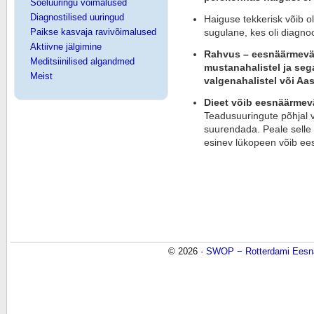
Sõeluuringu võimalused
Diagnostilised uuringud
Haiguse tekkerisk võib ol
Paikse kasvaja ravivõimalused
sugulane, kes oli diagno
Aktiivne jälgimine
Rahvus – eesnäärmevä
Meditsiinilised algandmed
mustanahalistel ja seg
Meist
valgenahalistel või Aas
Dieet võib eesnäärmevä
Teadusuuringute põhjal v
suurendada. Peale selle 
esinev lükopeen võib ee
© 2026 ·
SWOP − Rotterdami Eesnä