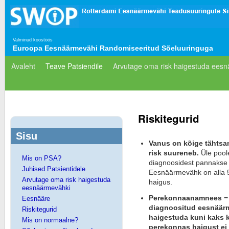
Valminud koostöös
Euroopa Eesnäärmevähi Randomiseeritud Sõeluuringuga
Avaleht
Teave Patsiendile
Arvutage oma risk haigestuda ees
Riskitegurid
Sisu
Vanus on kõige tähtsa
risk suureneb.
Üle pool
Mis on PSA?
diagnoosidest pannakse 
Juhised Patsientidele
Eesnäärmevähk on alla 5
Arvutage oma risk haigestuda
haigus.
eesnäärmevähki
Perekonnaanamnees − ku
Eesnääre
diagnoositud eesnäärm
Riskitegurid
haigestuda kuni kaks k
Mis on normaalne?
perekonnas haigust ei 